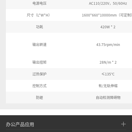
电源电压
AC110/220V，50/60Hz
尺寸（L*W*H）
1600*660*10000mm（可定制
功耗
420W * 2
输出转速
43.75rpm/min
输出扭矩
28N/m * 2
过热保护
≤135°C
控制方式
有/无轨伸缩
防砸
自动检测障碍物
办公产品应用