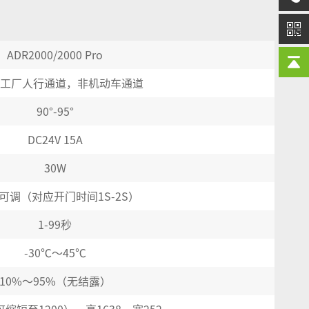
ADR
2
000
/2000 Pro
工厂人行通道，非机动车通道
90
°
-95
°
DC24V 15A
30W
可调（对应开门时间
1S-2S
）
1-99
秒
-30
℃
～45
℃
10%
～
95%
（无结露）