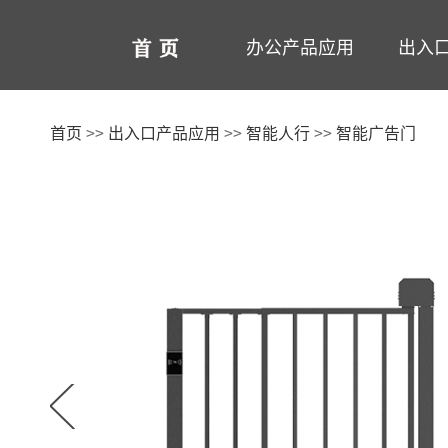
办公产品应用
出入
云系统
智能测温终端
身份证阅读机具
首页
>>
出入口产品应用
>>
智能人行
>>
智能广告门
行业/场景
Care+服务
产品
更多>>
智能测温门禁终端
内置式身份证阅读机具
指
多
身
CA
新能源充电桩
智慧社区
公共
更多>>
台式身份证阅读机具
射
生
更
更多方案>>
设备维修
酒店
手持式身份证阅读机具
多
射
更多>>
更
更
校园
智能储物柜
智能人行
人证核验
面部识别智能储物柜
智能三辊闸
手持式智能人证核验终端
Z
智
智
更多>>
智能翼闸
多功能智能人证核验终端
E
无
访
智能摆闸
多功能智能红外温感终端
更
智
更