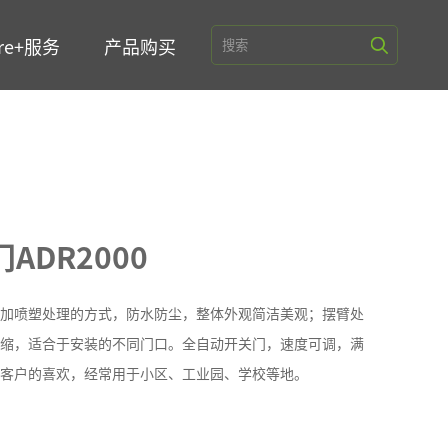
re+服务
产品购买
端/模组
终端
管理平台V6000
端
端
DR2000
集器
加喷塑处理的方式，防水防尘，整体外观简洁美观；摆臂处
缩，适合于安装的不同门口。全自动开关门，速度可调，满
备
客户的喜欢，经常用于小区、工业园、学校等地。