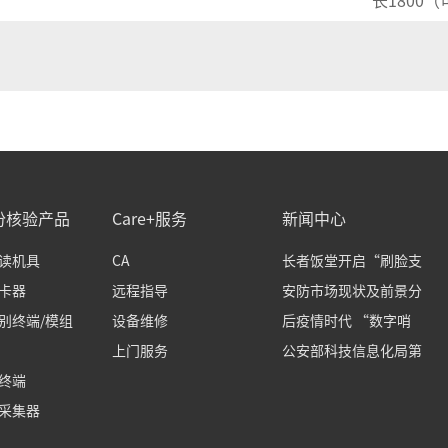
长
1
8
00（
份核验产品
Care+服务
新闻中心
读机具
CA
长者饭堂开启“刷脸支
卡器
远程指导
安防市场现状及前景分
别终端/模组
设备维修
后疫情时代 “数字哨
上门服务
公安部科技信息化局第
终端
采集器