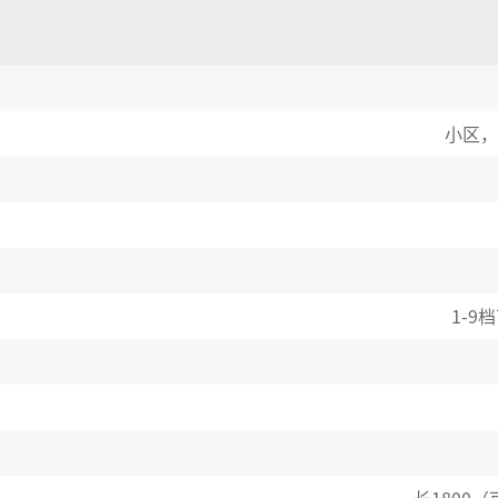
小区，
1-9
档