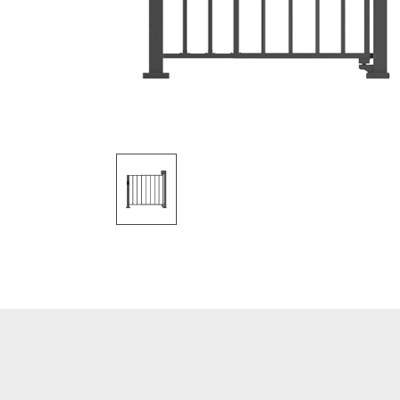
更多>>
更多>>
更
智能访客
生物识别模块
多功能智能访客终端
指纹模块
混
百
更多>>
指静脉模块
家
人
人脸识别模块
智
百
更多>>
更
更