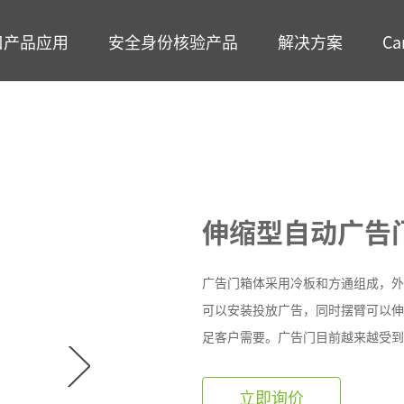
口产品应用
安全身份核验产品
解决方案
Ca
智能考勤
智能门禁
多功能读卡器
智能消费
客户端软件
二维码识别终
/应用
纹识别智能考勤终端
模态识别智能门禁终端
份证读卡器
面部识别智能消费
万傲瑞达出入口综合
二维码识别模组
远程指导
服务机构安检
考生身份认证
频卡识别智能考勤终端
物识别智能门禁控制器
多>>
离线式智能消费终
ZKAccess3.5
更多>>
上门服务
身份认证
“二道门”管理
模态生物识别智能考勤终端
频卡识别智能门禁控制器
在线式智能消费终
百傲瑞达
伸缩型自动广告门A
多>>
多>>
更多>>
更多>>
宿舍
高职校校园
客户端软件
智能停车
智能访客终端
更多方案>>
智能安检
生物识别采
广告门箱体采用冷板和方通组成，外
可以安装投放广告，同时摆臂可以伸
KTime智能考勤管理系统
能自动道闸
能访客终端
X射线安全检查设
指纹采集器
足客户需要。广告门目前越来越受到
-ZKEco Pro时间&安全精细化管理系统
人值守自助终端
客闸机终端
通过式金属探测门
温度采集器
多>>
能广告道闸
多>>
磁性物质探测立柱
虹膜采集器